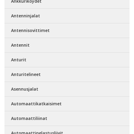
Ankkuriköydet
Antenninjalat
Antennisovittimet
Antennit
Anturit
Anturitelineet
Asennusjalat
Automaattikatkaisimet
Automaattiliinat
Automaattipelastusliivit