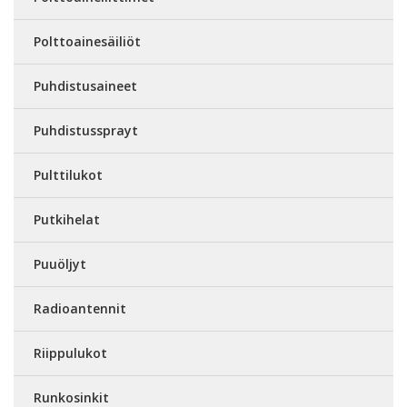
Polttoainesäiliöt
Puhdistusaineet
Puhdistussprayt
Pulttilukot
Putkihelat
Puuöljyt
Radioantennit
Riippulukot
Runkosinkit