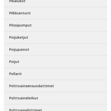
Pikalukot
Pilkkianturit
Pilssipumput
Poijuketjut
Poijupainot
Poijut
Pollarit
Polttoaineensuodattimet
Polttoaineletkut
Polttoaineliittimet