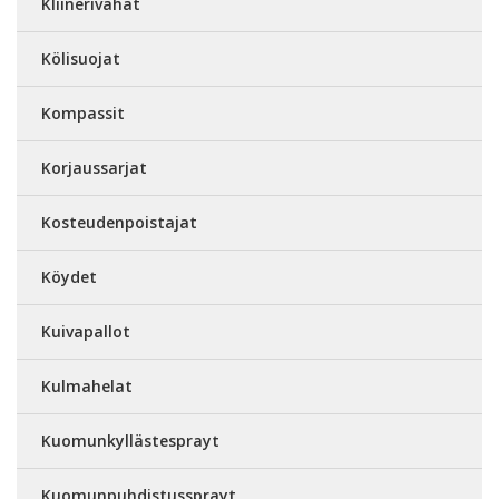
Kliinerivahat
Kölisuojat
Kompassit
Korjaussarjat
Kosteudenpoistajat
Köydet
Kuivapallot
Kulmahelat
Kuomunkyllästesprayt
Kuomunpuhdistussprayt