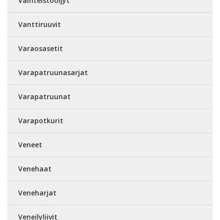
Vaihteistoöljyt
Vanttiruuvit
Varaosasetit
Varapatruunasarjat
Varapatruunat
Varapotkurit
Veneet
Venehaat
Veneharjat
Veneilyliivit