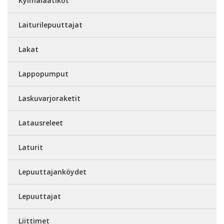
Kylmälaatikot
Laiturilepuuttajat
Lakat
Lappopumput
Laskuvarjoraketit
Latausreleet
Laturit
Lepuuttajanköydet
Lepuuttajat
Liittimet