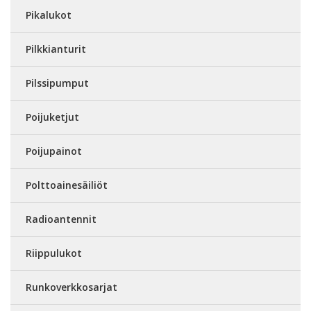
Pikalukot
Pilkkianturit
Pilssipumput
Poijuketjut
Poijupainot
Polttoainesäiliöt
Radioantennit
Riippulukot
Runkoverkkosarjat