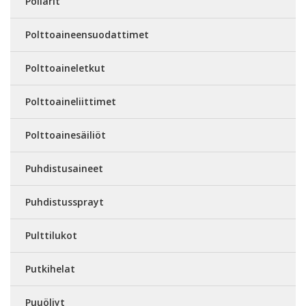
Pollarit
Polttoaineensuodattimet
Polttoaineletkut
Polttoaineliittimet
Polttoainesäiliöt
Puhdistusaineet
Puhdistussprayt
Pulttilukot
Putkihelat
Puuöljyt