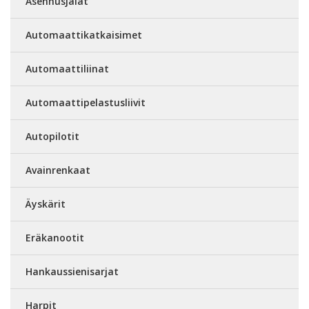
Asennusjalat
Automaattikatkaisimet
Automaattiliinat
Automaattipelastusliivit
Autopilotit
Avainrenkaat
Äyskärit
Eräkanootit
Hankaussienisarjat
Harpit