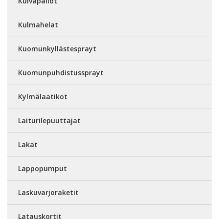
Kuivapallot
Kulmahelat
Kuomunkyllästesprayt
Kuomunpuhdistussprayt
Kylmälaatikot
Laiturilepuuttajat
Lakat
Lappopumput
Laskuvarjoraketit
Latauskortit