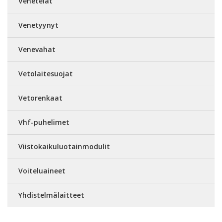
Venetelat
Venetyynyt
Venevahat
Vetolaitesuojat
Vetorenkaat
Vhf-puhelimet
Viistokaikuluotainmodulit
Voiteluaineet
Yhdistelmälaitteet