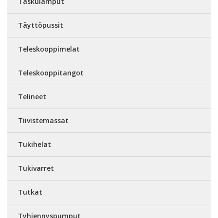
Taskulamput
Täyttöpussit
Teleskooppimelat
Teleskooppitangot
Telineet
Tiivistemassat
Tukihelat
Tukivarret
Tutkat
Tyhjennyspumput