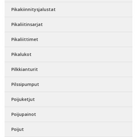
Pikakiinnitysjalustat
Pikaliitinsarjat
Pikaliittimet
Pikalukot
Pilkkianturit
Pilssipumput
Poijuketjut
Poijupainot
Poijut