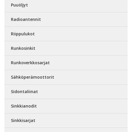
Puuöljyt
Radioantennit
Riippulukot
Runkosinkit
Runkoverkkosarjat
Sähköperämoottorit
Sidontaliinat
Sinkkianodit
Sinkkisarjat