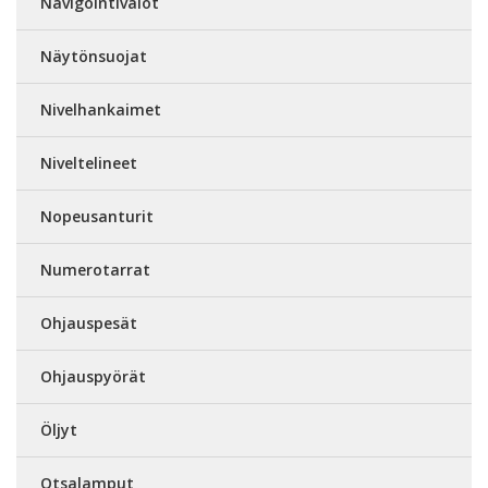
Navigointivalot
Näytönsuojat
Nivelhankaimet
Niveltelineet
Nopeusanturit
Numerotarrat
Ohjauspesät
Ohjauspyörät
Öljyt
Otsalamput