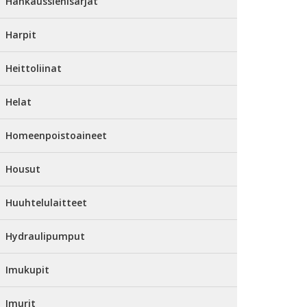
Hankaussienisarjat
Harpit
Heittoliinat
Helat
Homeenpoistoaineet
Housut
Huuhtelulaitteet
Hydraulipumput
Imukupit
Imurit