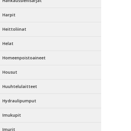
Hankaussienisarjat
Harpit
Heittoliinat
Helat
Homeenpoistoaineet
Housut
Huuhtelulaitteet
Hydraulipumput
Imukupit
Imurit