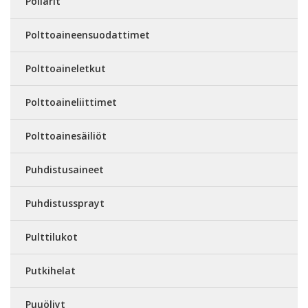
Pollarit
Polttoaineensuodattimet
Polttoaineletkut
Polttoaineliittimet
Polttoainesäiliöt
Puhdistusaineet
Puhdistussprayt
Pulttilukot
Putkihelat
Puuöljyt