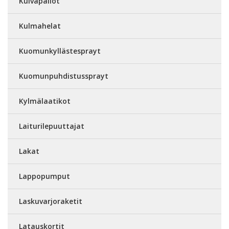
Kuivapallot
Kulmahelat
Kuomunkyllästesprayt
Kuomunpuhdistussprayt
Kylmälaatikot
Laiturilepuuttajat
Lakat
Lappopumput
Laskuvarjoraketit
Latauskortit