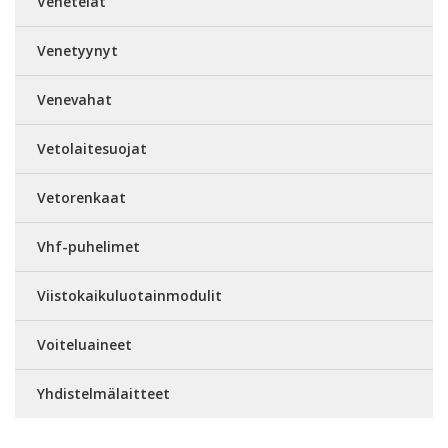
Venetelat
Venetyynyt
Venevahat
Vetolaitesuojat
Vetorenkaat
Vhf-puhelimet
Viistokaikuluotainmodulit
Voiteluaineet
Yhdistelmälaitteet