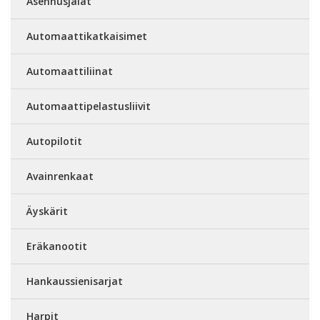
Asennusjalat
Automaattikatkaisimet
Automaattiliinat
Automaattipelastusliivit
Autopilotit
Avainrenkaat
Äyskärit
Eräkanootit
Hankaussienisarjat
Harpit