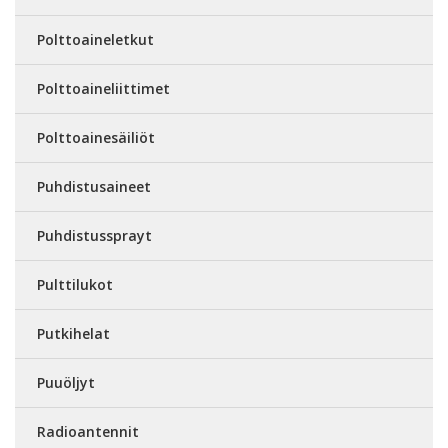
Polttoaineletkut
Polttoaineliittimet
Polttoainesäiliöt
Puhdistusaineet
Puhdistussprayt
Pulttilukot
Putkihelat
Puuöljyt
Radioantennit