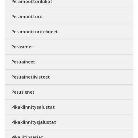
Perämoottorilukot
Perämoottorit
Perämoottoritelineet
Peräsimet
Pesuaineet
Pesuainetiivisteet
Pesusienet
Pikakiinnitysalustat
Pikakiinnitysjalustat
Pikaliitinsarjat