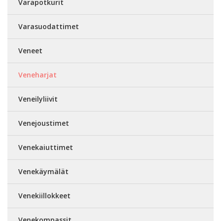
Varapotkurit
Varasuodattimet
Veneet
Veneharjat
Veneilyliivit
Venejoustimet
Venekaiuttimet
Venekäymälät
Venekiillokkeet
Venekompassit