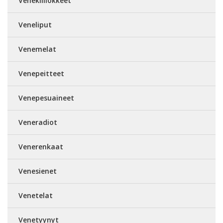
Venekiillokkeet
Veneliput
Venemelat
Venepeitteet
Venepesuaineet
Veneradiot
Venerenkaat
Venesienet
Venetelat
Venetyynyt