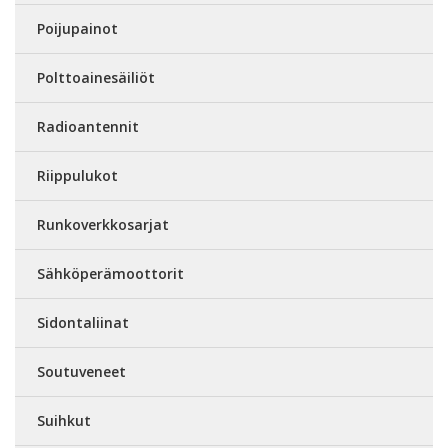
Poijupainot
Polttoainesäiliöt
Radioantennit
Riippulukot
Runkoverkkosarjat
Sähköperämoottorit
Sidontaliinat
Soutuveneet
Suihkut