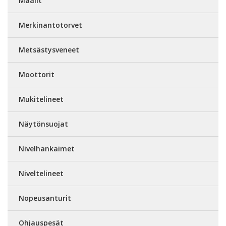
Maalit
Merkinantotorvet
Metsästysveneet
Moottorit
Mukitelineet
Näytönsuojat
Nivelhankaimet
Niveltelineet
Nopeusanturit
Ohjauspesät