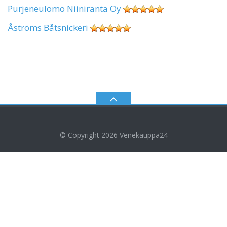
Purjeneulomo Niiniranta Oy
Åströms Båtsnickeri
© Copyright 2026
Venekauppa24