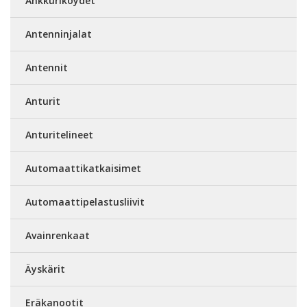
Ankkuriköydet
Antenninjalat
Antennit
Anturit
Anturitelineet
Automaattikatkaisimet
Automaattipelastusliivit
Avainrenkaat
Äyskärit
Eräkanootit