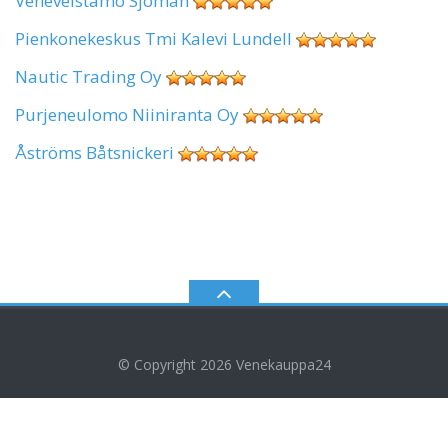
Veneveistämö Sjöman
Pienkonekeskus Tmi Kalevi Lundell
Nautic Trading Oy
Purjeneulomo Niiniranta Oy
Åströms Båtsnickeri
© Copyright 2026
Venekauppa24