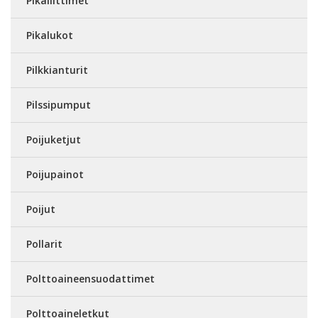
Pikaliittimet
Pikalukot
Pilkkianturit
Pilssipumput
Poijuketjut
Poijupainot
Poijut
Pollarit
Polttoaineensuodattimet
Polttoaineletkut