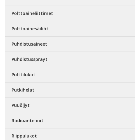
Polttoaineliittimet
Polttoainesäiliöt
Puhdistusaineet
Puhdistussprayt
Pulttilukot
Putkihelat
Puuöljyt
Radioantennit
Riippulukot