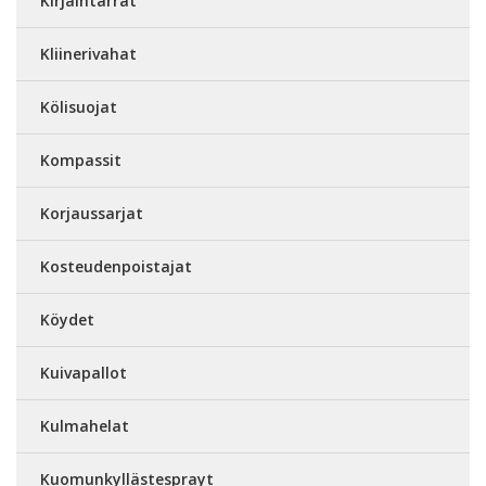
Kirjaintarrat
Kliinerivahat
Kölisuojat
Kompassit
Korjaussarjat
Kosteudenpoistajat
Köydet
Kuivapallot
Kulmahelat
Kuomunkyllästesprayt