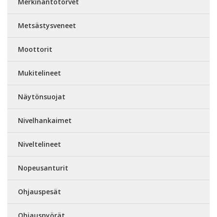
Merkinantotorvet
Metsästysveneet
Moottorit
Mukitelineet
Näytönsuojat
Nivelhankaimet
Niveltelineet
Nopeusanturit
Ohjauspesät
Ohjauspyörät