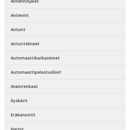
Antenninjalat
Antennit
Anturit
Anturitelineet
Automaattikatkaisimet
Automaattipelastusliivit
Avainrenkaat
Äyskärit
Eräkanootit
Harpit