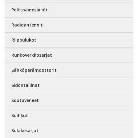
Polttoainesäiliöt
Radioantennit
Riippulukot
Runkoverkkosarjat
Sähköperämoottorit
Sidontaliinat
Soutuveneet
Suihkut
Sulakesarjat