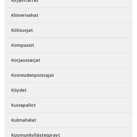
Kirjaintarrat
Kliinerivahat
Kölisuojat
Kompassit
Korjaussarjat
Kosteudenpoistajat
Köydet
Kuivapallot
Kulmahelat
Kuomunkyllästesprayt