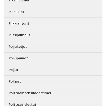
Pikaliittimet
Pikalukot
Pilkkianturit
Pilssipumput
Poijuketjut
Poijupainot
Poijut
Pollarit
Polttoaineensuodattimet
Polttoaineletkut