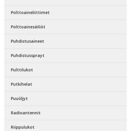
Polttoaineliittimet
Polttoainesäiliöt
Puhdistusaineet
Puhdistussprayt
Pulttilukot
Putkihelat
Puuöljyt
Radioantennit
Riippulukot