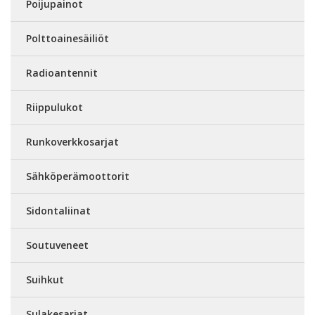
Poijupainot
Polttoainesäiliöt
Radioantennit
Riippulukot
Runkoverkkosarjat
Sähköperämoottorit
Sidontaliinat
Soutuveneet
Suihkut
Sulakesarjat