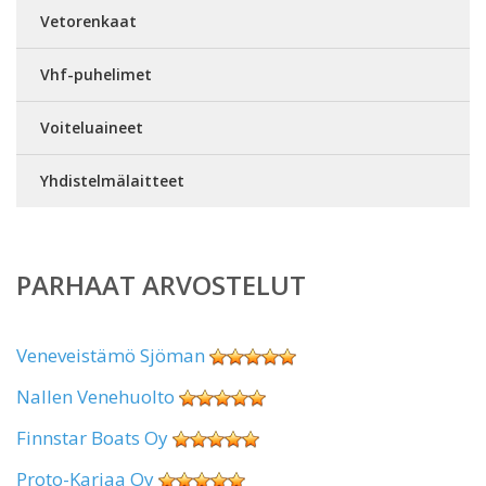
Vetorenkaat
Vhf-puhelimet
Voiteluaineet
Yhdistelmälaitteet
PARHAAT ARVOSTELUT
Veneveistämö Sjöman
Nallen Venehuolto
Finnstar Boats Oy
Proto-Karjaa Oy