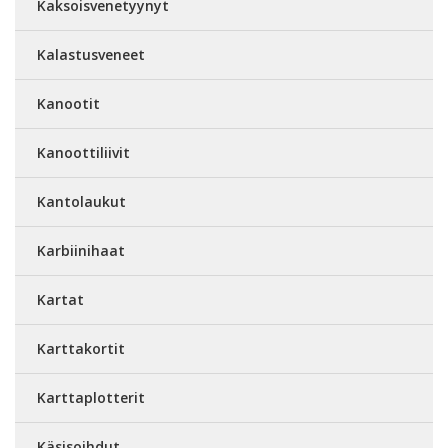
Kaksoisvenetyynyt
Kalastusveneet
Kanootit
Kanoottiliivit
Kantolaukut
Karbiinihaat
Kartat
Karttakortit
Karttaplotterit
Käsisoihdut