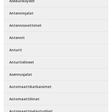
Ankkuriköydet
Antenninjalat
Antennisovittimet
Antennit
Anturit
Anturitelineet
Asennusjalat
Automaattikatkaisimet
Automaattiliinat
Automaattipelastusliivit