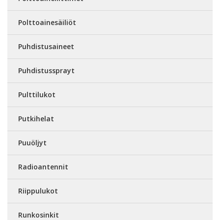
Polttoainesäiliöt
Puhdistusaineet
Puhdistussprayt
Pulttilukot
Putkihelat
Puuöljyt
Radioantennit
Riippulukot
Runkosinkit