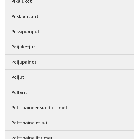
Pikalukot
Pilkkianturit
Pilssipumput
Poijuketjut
Poijupainot
Poijut
Pollarit
Polttoaineensuodattimet
Polttoaineletkut
Polttoaineliittimet