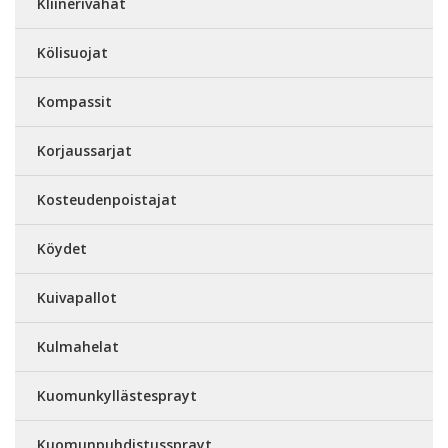
Kliinerivahat
Kölisuojat
Kompassit
Korjaussarjat
Kosteudenpoistajat
Köydet
Kuivapallot
Kulmahelat
Kuomunkyllästesprayt
Kuomunpuhdistussprayt