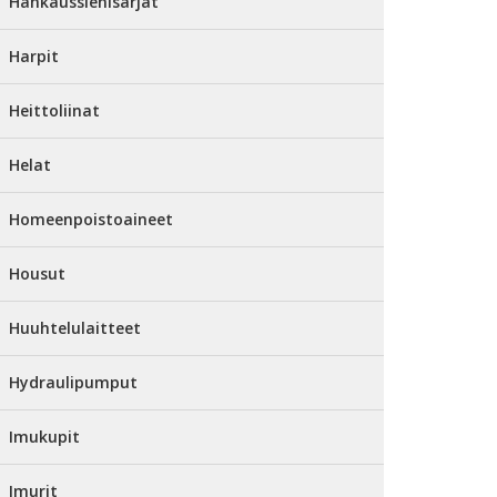
Hankaussienisarjat
Harpit
Heittoliinat
Helat
Homeenpoistoaineet
Housut
Huuhtelulaitteet
Hydraulipumput
Imukupit
Imurit