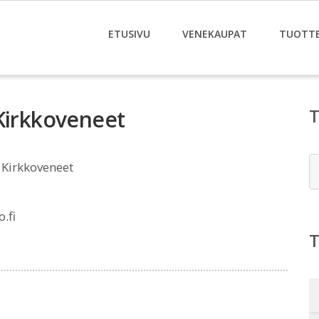
ETUSIVU
VENEKAUPAT
TUOTT
 Kirkkoveneet
E
 Kirkkoveneet
.fi