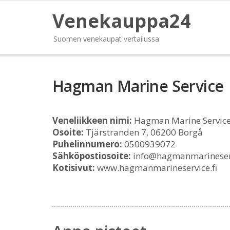
Venekauppa24
Suomen venekaupat vertailussa
Hagman Marine Service
Veneliikkeen nimi:
Hagman Marine Servic
Osoite:
Tjärstranden 7, 06200 Borgå
Puhelinnumero:
0500939072
Sähköpostiosoite:
info@hagmanmarineserv
Kotisivut:
www.hagmanmarineservice.fi