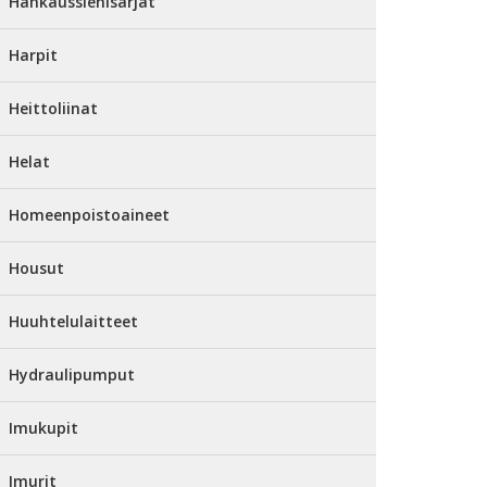
Hankaussienisarjat
Harpit
Heittoliinat
Helat
Homeenpoistoaineet
Housut
Huuhtelulaitteet
Hydraulipumput
Imukupit
Imurit