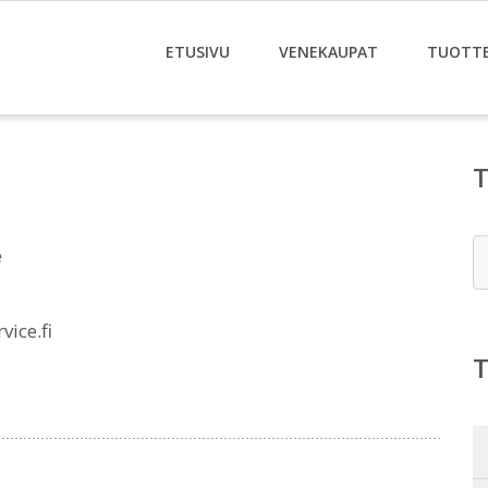
ETUSIVU
VENEKAUPAT
TUOTT
E
e
ice.fi