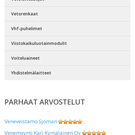
Vetorenkaat
Vhf-puhelimet
Viistokaikuluotainmodulit
Voiteluaineet
Yhdistelmälaitteet
PARHAAT ARVOSTELUT
Veneveistämö Sjöman
Venemyynti Kari Kymäläinen Oy