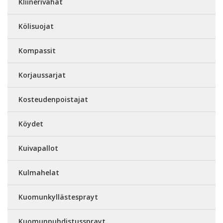
Kliinerivahat
Kölisuojat
Kompassit
Korjaussarjat
Kosteudenpoistajat
Köydet
Kuivapallot
Kulmahelat
Kuomunkyllästesprayt
Kuomunpuhdistussprayt