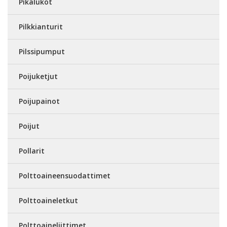
Pikalukot
Pilkkianturit
Pilssipumput
Poijuketjut
Poijupainot
Poijut
Pollarit
Polttoaineensuodattimet
Polttoaineletkut
Polttoaineliittimet