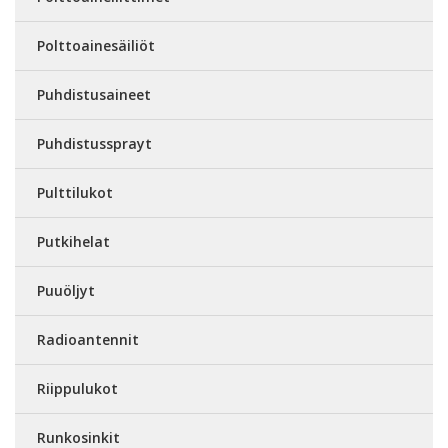
Polttoainesäiliöt
Puhdistusaineet
Puhdistussprayt
Pulttilukot
Putkihelat
Puuöljyt
Radioantennit
Riippulukot
Runkosinkit