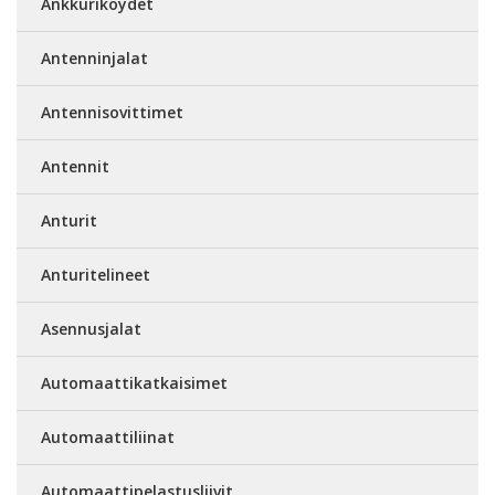
Ankkuriköydet
Antenninjalat
Antennisovittimet
Antennit
Anturit
Anturitelineet
Asennusjalat
Automaattikatkaisimet
Automaattiliinat
Automaattipelastusliivit