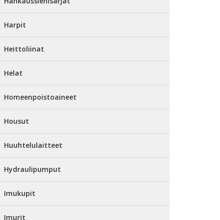
Hankaussienisarjat
Harpit
Heittoliinat
Helat
Homeenpoistoaineet
Housut
Huuhtelulaitteet
Hydraulipumput
Imukupit
Imurit