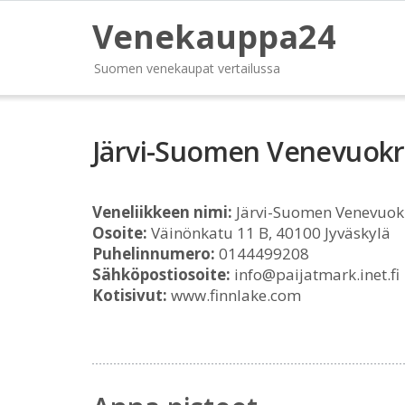
Venekauppa24
Suomen venekaupat vertailussa
Järvi-Suomen Venevuok
Veneliikkeen nimi:
Järvi-Suomen Venevuok
Osoite:
Väinönkatu 11 B, 40100 Jyväskylä
Puhelinnumero:
0144499208
Sähköpostiosoite:
info@paijatmark.inet.fi
Kotisivut:
www.finnlake.com