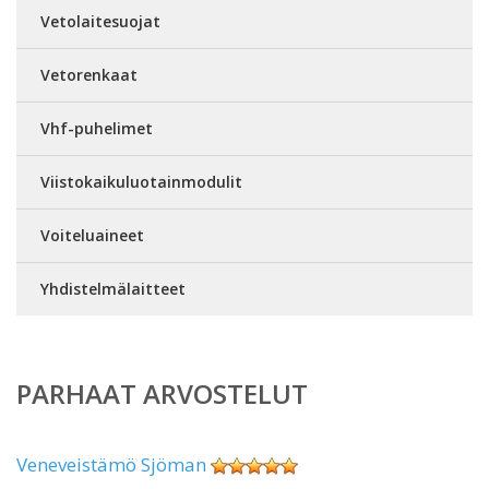
Vetolaitesuojat
Vetorenkaat
Vhf-puhelimet
Viistokaikuluotainmodulit
Voiteluaineet
Yhdistelmälaitteet
PARHAAT ARVOSTELUT
Veneveistämö Sjöman