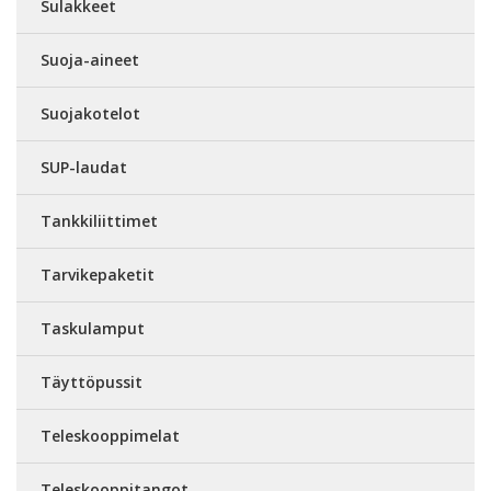
Sulakkeet
Suoja-aineet
Suojakotelot
SUP-laudat
Tankkiliittimet
Tarvikepaketit
Taskulamput
Täyttöpussit
Teleskooppimelat
Teleskooppitangot