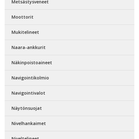
Metsästysveneet
Moottorit
Mukitelineet
Naara-ankkurit
Näkinpoistoaineet
Navigointikolmio
Navigointivalot
Näytönsuojat
Nivelhankaimet
Niveltelineet