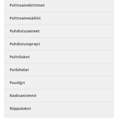
Polttoaineliittimet
Polttoainesäiliöt
Puhdistusaineet
Puhdistussprayt
Pulttilukot
Putkihelat
Puuöljyt
Radioantennit
Riippulukot