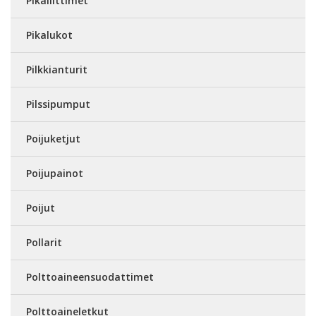
Pikaliittimet
Pikalukot
Pilkkianturit
Pilssipumput
Poijuketjut
Poijupainot
Poijut
Pollarit
Polttoaineensuodattimet
Polttoaineletkut