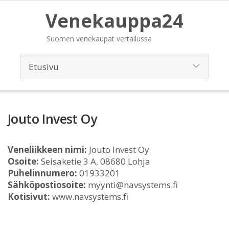
Venekauppa24
Suomen venekaupat vertailussa
Jouto Invest Oy
Veneliikkeen nimi:
Jouto Invest Oy
Osoite:
Seisaketie 3 A, 08680 Lohja
Puhelinnumero:
01933201
Sähköpostiosoite:
myynti@navsystems.fi
Kotisivut:
www.navsystems.fi