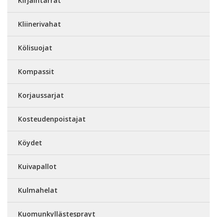
Kirjaintarrat
Kliinerivahat
Kölisuojat
Kompassit
Korjaussarjat
Kosteudenpoistajat
Köydet
Kuivapallot
Kulmahelat
Kuomunkyllästesprayt