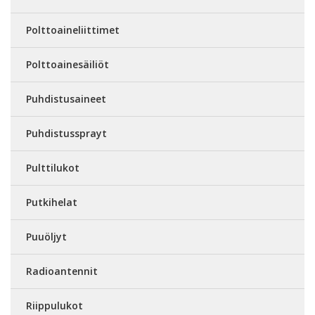
Polttoaineliittimet
Polttoainesäiliöt
Puhdistusaineet
Puhdistussprayt
Pulttilukot
Putkihelat
Puuöljyt
Radioantennit
Riippulukot