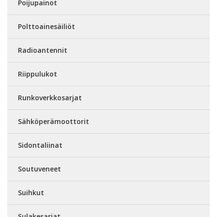
Poijupainot
Polttoainesäiliöt
Radioantennit
Riippulukot
Runkoverkkosarjat
Sähköperämoottorit
Sidontaliinat
Soutuveneet
Suihkut
Sulakesarjat