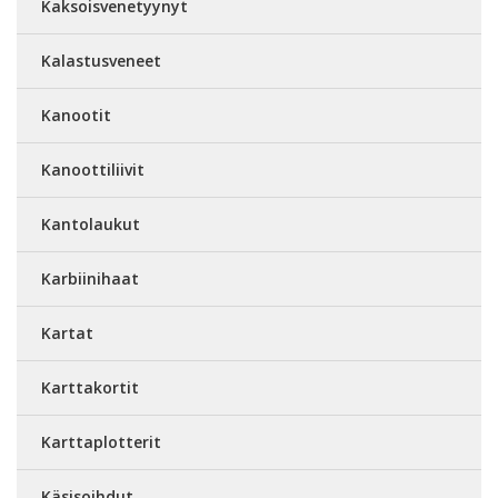
Kaksoisvenetyynyt
Kalastusveneet
Kanootit
Kanoottiliivit
Kantolaukut
Karbiinihaat
Kartat
Karttakortit
Karttaplotterit
Käsisoihdut