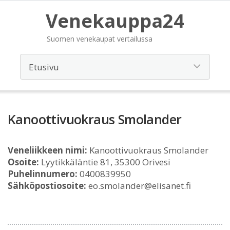
Venekauppa24
Suomen venekaupat vertailussa
Kanoottivuokraus Smolander
Veneliikkeen nimi:
Kanoottivuokraus Smolander
Osoite:
Lyytikkäläntie 81, 35300 Orivesi
Puhelinnumero:
0400839950
Sähköpostiosoite:
eo.smolander@elisanet.fi