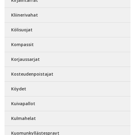
Kirjaintarrat
Kliinerivahat
Kölisuojat
Kompassit
Korjaussarjat
Kosteudenpoistajat
Köydet
Kuivapallot
Kulmahelat
Kuomunkyllästesprayt