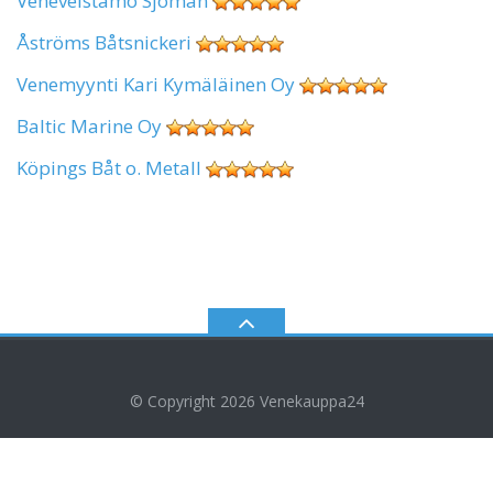
Veneveistämö Sjöman
Åströms Båtsnickeri
Venemyynti Kari Kymäläinen Oy
Baltic Marine Oy
Köpings Båt o. Metall
© Copyright 2026
Venekauppa24