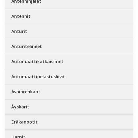
Antenninjalat
Antennit
Anturit
Anturitelineet
Automaattikatkaisimet
Automaattipelastusliivit
Avainrenkaat
Äyskärit
Eräkanootit
Harpit