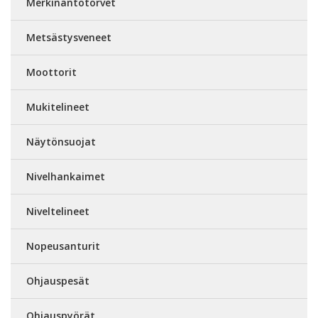
Merkinantotorvet
Metsästysveneet
Moottorit
Mukitelineet
Näytönsuojat
Nivelhankaimet
Niveltelineet
Nopeusanturit
Ohjauspesät
Ohjauspyörät