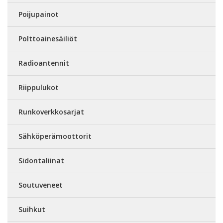
Poijupainot
Polttoainesäiliöt
Radioantennit
Riippulukot
Runkoverkkosarjat
Sähköperämoottorit
Sidontaliinat
Soutuveneet
Suihkut