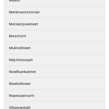
Maalit
Merkinantotorvet
Metsästysveneet
Moottorit
Mukitelineet
Näytönsuojat
Nivelhankaimet
Niveltelineet
Nopeusanturit
Ohjauspesät