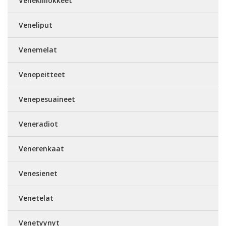
Venekiillokkeet
Veneliput
Venemelat
Venepeitteet
Venepesuaineet
Veneradiot
Venerenkaat
Venesienet
Venetelat
Venetyynyt