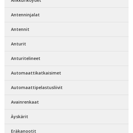
Ankkuriköydet
Antenninjalat
Antennit
Anturit
Anturitelineet
Automaattikatkaisimet
Automaattipelastusliivit
Avainrenkaat
Äyskärit
Eräkanootit