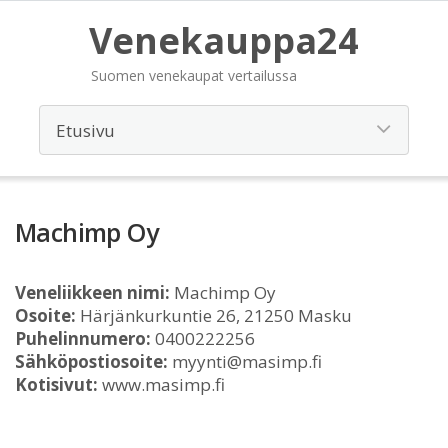
Venekauppa24
Suomen venekaupat vertailussa
Machimp Oy
Veneliikkeen nimi:
Machimp Oy
Osoite:
Härjänkurkuntie 26, 21250 Masku
Puhelinnumero:
0400222256
Sähköpostiosoite:
myynti@masimp.fi
Kotisivut:
www.masimp.fi