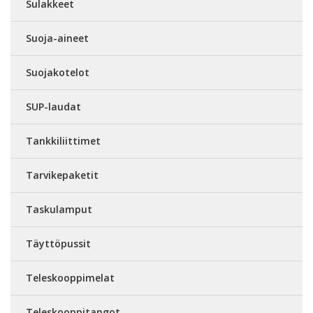
Sulakkeet
Suoja-aineet
Suojakotelot
SUP-laudat
Tankkiliittimet
Tarvikepaketit
Taskulamput
Täyttöpussit
Teleskooppimelat
Teleskooppitangot