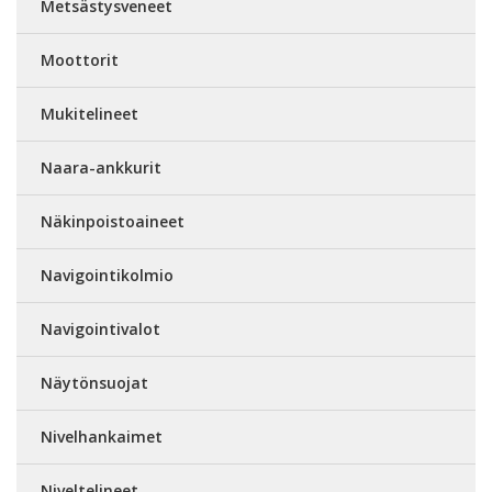
Metsästysveneet
Moottorit
Mukitelineet
Naara-ankkurit
Näkinpoistoaineet
Navigointikolmio
Navigointivalot
Näytönsuojat
Nivelhankaimet
Niveltelineet