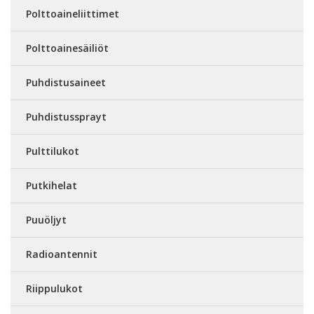
Polttoaineliittimet
Polttoainesäiliöt
Puhdistusaineet
Puhdistussprayt
Pulttilukot
Putkihelat
Puuöljyt
Radioantennit
Riippulukot