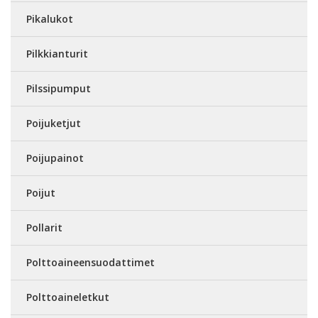
Pikalukot
Pilkkianturit
Pilssipumput
Poijuketjut
Poijupainot
Poijut
Pollarit
Polttoaineensuodattimet
Polttoaineletkut