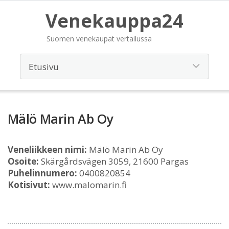
Venekauppa24
Suomen venekaupat vertailussa
Mälö Marin Ab Oy
Veneliikkeen nimi:
Mälö Marin Ab Oy
Osoite:
Skärgårdsvägen 3059, 21600 Pargas
Puhelinnumero:
0400820854
Kotisivut:
www.malomarin.fi