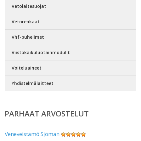
Vetolaitesuojat
Vetorenkaat
Vhf-puhelimet
Viistokaikuluotainmodulit
Voiteluaineet
Yhdistelmälaitteet
PARHAAT ARVOSTELUT
Veneveistämö Sjöman