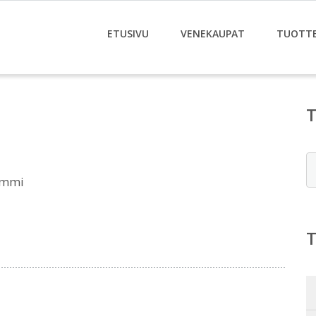
ETUSIVU
VENEKAUPAT
TUOTT
E
ummi