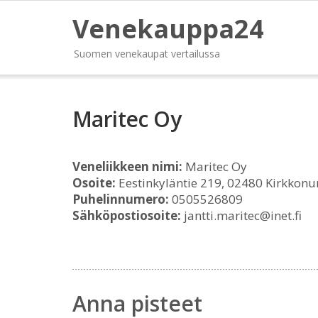
Venekauppa24
Suomen venekaupat vertailussa
Maritec Oy
Veneliikkeen nimi:
Maritec Oy
Osoite:
Eestinkyläntie 219, 02480 Kirkkon
Puhelinnumero:
0505526809
Sähköpostiosoite:
jantti.maritec@inet.fi
Anna pisteet