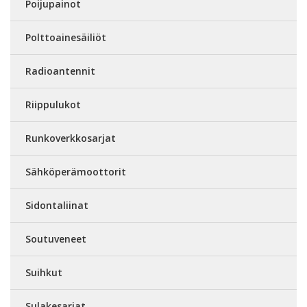
Poijupainot
Polttoainesäiliöt
Radioantennit
Riippulukot
Runkoverkkosarjat
Sähköperämoottorit
Sidontaliinat
Soutuveneet
Suihkut
Sulakesarjat