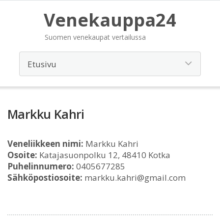
Venekauppa24
Suomen venekaupat vertailussa
Markku Kahri
Veneliikkeen nimi:
Markku Kahri
Osoite:
Katajasuonpolku 12, 48410 Kotka
Puhelinnumero:
0405677285
Sähköpostiosoite:
markku.kahri@gmail.com