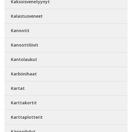
Kaksoisvenetyynyt
Kalastusveneet
Kanootit
Kanoottiliivit
Kantolaukut
Karbiinihaat
Kartat
Karttakortit
Karttaplotterit
Käsisoihdut