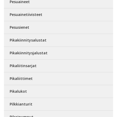
Pesuaineet
Pesuainetiivisteet
Pesusienet
Pikakiinnitysalustat
Pikakiinnitysjalustat
Pikaliitinsarjat
Pikaliittimet
Pikalukot
Pilkkianturit
Pilssipumput