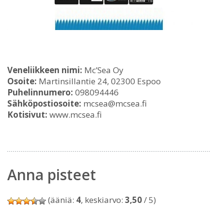
Veneliikkeen nimi:
Mc’Sea Oy
Osoite:
Martinsillantie 24, 02300 Espoo
Puhelinnumero:
098094446
Sähköpostiosoite:
mcsea@mcsea.fi
Kotisivut:
www.mcsea.fi
Anna pisteet
(ääniä:
4
, keskiarvo:
3,50
/ 5)