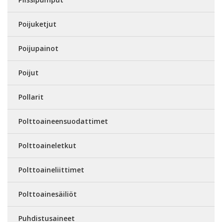
Poijuketjut
Poijupainot
Poijut
Pollarit
Polttoaineensuodattimet
Polttoaineletkut
Polttoaineliittimet
Polttoainesäiliöt
Puhdistusaineet