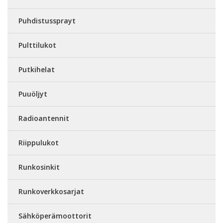
Puhdistussprayt
Pulttilukot
Putkihelat
Puuöljyt
Radioantennit
Riippulukot
Runkosinkit
Runkoverkkosarjat
Sähköperämoottorit