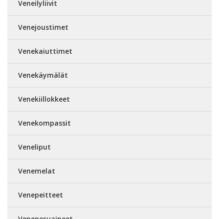
Veneilyliivit
Venejoustimet
Venekaiuttimet
Venekäymälät
Venekiillokkeet
Venekompassit
Veneliput
Venemelat
Venepeitteet
Venepesuaineet