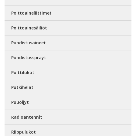
Polttoaineliittimet
Polttoainesäiliöt
Puhdistusaineet
Puhdistussprayt
Pulttilukot
Putkihelat
Puuöljyt
Radioantennit
Riippulukot