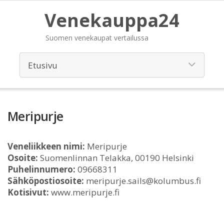
Venekauppa24
Suomen venekaupat vertailussa
Meripurje
Veneliikkeen nimi:
Meripurje
Osoite:
Suomenlinnan Telakka, 00190 Helsinki
Puhelinnumero:
09668311
Sähköpostiosoite:
meripurje.sails@kolumbus.fi
Kotisivut:
www.meripurje.fi