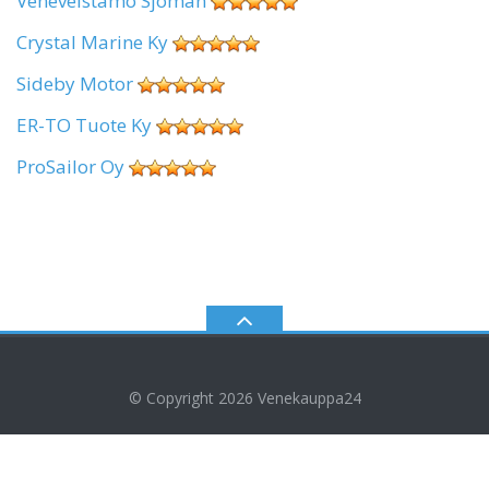
Veneveistämö Sjöman
Crystal Marine Ky
Sideby Motor
ER-TO Tuote Ky
ProSailor Oy
© Copyright 2026
Venekauppa24