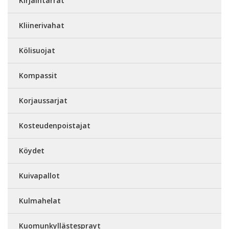
Kirjaintarrat
Kliinerivahat
Kölisuojat
Kompassit
Korjaussarjat
Kosteudenpoistajat
Köydet
Kuivapallot
Kulmahelat
Kuomunkyllästesprayt