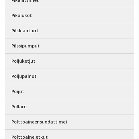
Pikaliittimet
Pikalukot
Pilkkianturit
Pilssipumput
Poijuketjut
Poijupainot
Poijut
Pollarit
Polttoaineensuodattimet
Polttoaineletkut