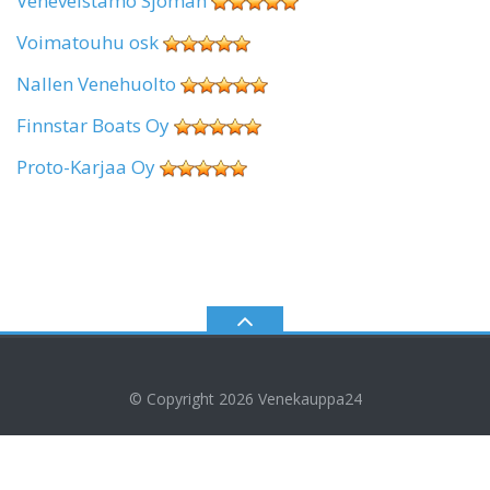
Veneveistämö Sjöman
Voimatouhu osk
Nallen Venehuolto
Finnstar Boats Oy
Proto-Karjaa Oy
© Copyright 2026
Venekauppa24