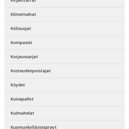
Kirjaintarrat
Kliinerivahat
Kölisuojat
Kompassit
Korjaussarjat
Kosteudenpoistajat
Köydet
Kuivapallot
Kulmahelat
Kuomunkyllästesprayt