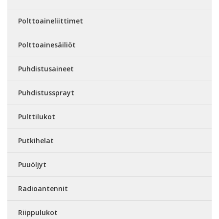
Polttoaineliittimet
Polttoainesäiliöt
Puhdistusaineet
Puhdistussprayt
Pulttilukot
Putkihelat
Puuöljyt
Radioantennit
Riippulukot