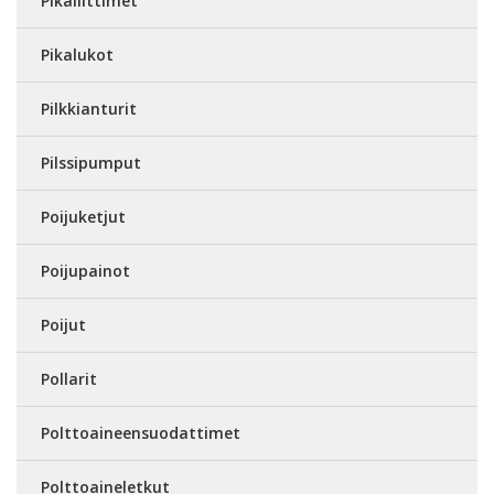
Pikaliittimet
Pikalukot
Pilkkianturit
Pilssipumput
Poijuketjut
Poijupainot
Poijut
Pollarit
Polttoaineensuodattimet
Polttoaineletkut