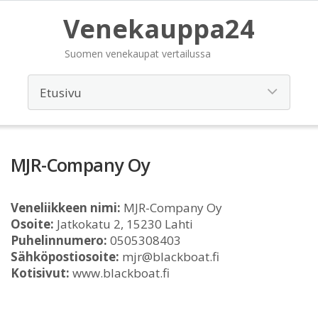
Venekauppa24
Suomen venekaupat vertailussa
MJR-Company Oy
Veneliikkeen nimi:
MJR-Company Oy
Osoite:
Jatkokatu 2, 15230 Lahti
Puhelinnumero:
0505308403
Sähköpostiosoite:
mjr@blackboat.fi
Kotisivut:
www.blackboat.fi