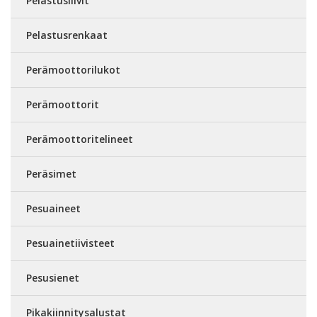
Pelastusliivit
Pelastusrenkaat
Perämoottorilukot
Perämoottorit
Perämoottoritelineet
Peräsimet
Pesuaineet
Pesuainetiivisteet
Pesusienet
Pikakiinnitysalustat