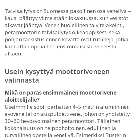
Talvisäilytys on Suomessa pakollinen osa veneilyä –
kausi päättyy viimeistään lokakuussa, kun vesistöt
alkavat jäähtyä. Venen huolellinen talvitelakointi,
perämoottorin talvisäilytys oikeaoppisesti sekä
pohjan tarkistus ennen kevättä ovat rutiineja, jotka
kannattaa oppia heti ensimmäisestä veneestä
alkaen.
Usein kysyttyä moottoriveneen
valinnasta
Mikä on paras ensimmäinen moottorivene
aloittelijalle?
Useimmille sopii parhaiten 4–5 metrin alumiininen
avovene tai ohjauspulpettivene, johon on yhdistetty
30–60 hevosvoimainen perämoottori. Tällainen
kokonaisuus on helppohoitoinen, edullinen ja
turvallinen opetella veneilyä. Esimerkiksi Busterin