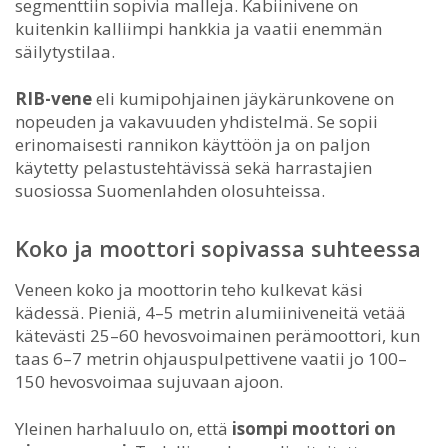
segmenttiin sopivia malleja. Kabiinivene on
kuitenkin kalliimpi hankkia ja vaatii enemmän
säilytystilaa.
RIB-vene
eli kumipohjainen jäykärunkovene on
nopeuden ja vakavuuden yhdistelmä. Se sopii
erinomaisesti rannikon käyttöön ja on paljon
käytetty pelastustehtävissä sekä harrastajien
suosiossa Suomenlahden olosuhteissa.
Koko ja moottori sopivassa suhteessa
Veneen koko ja moottorin teho kulkevat käsi
kädessä. Pieniä, 4–5 metrin alumiiniveneitä vetää
kätevästi 25–60 hevosvoimainen perämoottori, kun
taas 6–7 metrin ohjauspulpettivene vaatii jo 100–
150 hevosvoimaa sujuvaan ajoon.
Yleinen harhaluulo on, että
isompi moottori on