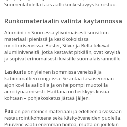
Suomenlahdella taas aallokonkestävyys korostuu.
Runkomateriaalin valinta käytännössä
Alumiini on Suomessa ylivoimaisesti suosituin
materiaali pienissä ja keskikokoisissa
moottoriveneissä. Buster, Silver ja Bella tekevät
alumiiniveneitä, jotka kestävät pitkään, ovat kevyitä
ja sopivat erinomaisesti kivisille suomalaisrannoille.
Lasikuitu
on yleinen isommissa veneissä ja
kabiinimallien rungoissa. Se antaa tasaisemman
ajon kovilla aalloilla ja on helpompi muotoilla
aerodynaamisesti. Haittana on herkkyys kovaa
kohtaan – pohjakosketus jättää jäljen.
Puu
on perinteinen materiaali ja edelleen arvossaan
restaurointikohteena sekä käsityöveneiden puolella.
Puuvene vaatii enemmän hoitoa, mutta on joillekin