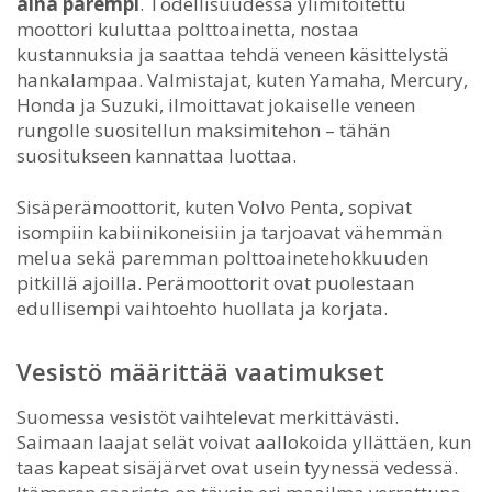
aina parempi
. Todellisuudessa ylimitoitettu
moottori kuluttaa polttoainetta, nostaa
kustannuksia ja saattaa tehdä veneen käsittelystä
hankalampaa. Valmistajat, kuten Yamaha, Mercury,
Honda ja Suzuki, ilmoittavat jokaiselle veneen
rungolle suositellun maksimitehon – tähän
suositukseen kannattaa luottaa.
Sisäperämoottorit, kuten Volvo Penta, sopivat
isompiin kabiinikoneisiin ja tarjoavat vähemmän
melua sekä paremman polttoainetehokkuuden
pitkillä ajoilla. Perämoottorit ovat puolestaan
edullisempi vaihtoehto huollata ja korjata.
Vesistö määrittää vaatimukset
Suomessa vesistöt vaihtelevat merkittävästi.
Saimaan laajat selät voivat aallokoida yllättäen, kun
taas kapeat sisäjärvet ovat usein tyynessä vedessä.