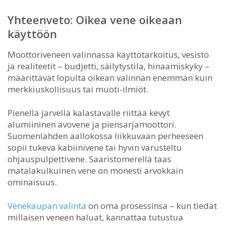
Yhteenveto: Oikea vene oikeaan
käyttöön
Moottoriveneen valinnassa käyttötarkoitus, vesistö
ja realiteetit – budjetti, säilytystila, hinaamiskyky –
määrittävät lopulta oikean valinnan enemmän kuin
merkkiuskollisuus tai muoti-ilmiöt.
Pienellä järvellä kalastavalle riittää kevyt
alumiininen avovene ja piensarjamoottori.
Suomenlahden aallokossa liikkuvaan perheeseen
sopii tukeva kabiinivene tai hyvin varusteltu
ohjauspulpettivene. Saaristomerellä taas
matalakulkuinen vene on monesti arvokkain
ominaisuus.
Venekaupan valinta
on oma prosessinsa – kun tiedät
millaisen veneen haluat, kannattaa tutustua