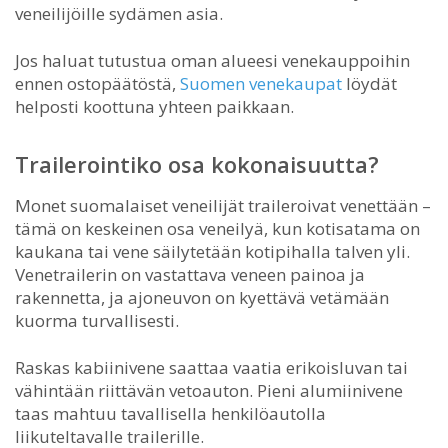
veneilijöille sydämen asia.
Jos haluat tutustua oman alueesi venekauppoihin
ennen ostopäätöstä,
Suomen venekaupat
löydät
helposti koottuna yhteen paikkaan.
Trailerointiko osa kokonaisuutta?
Monet suomalaiset veneilijät traileroivat venettään –
tämä on keskeinen osa veneilyä, kun kotisatama on
kaukana tai vene säilytetään kotipihalla talven yli.
Venetrailerin on vastattava veneen painoa ja
rakennetta, ja ajoneuvon on kyettävä vetämään
kuorma turvallisesti.
Raskas kabiinivene saattaa vaatia erikoisluvan tai
vähintään riittävän vetoauton. Pieni alumiinivene
taas mahtuu tavallisella henkilöautolla
liikuteltavalle trailerille.