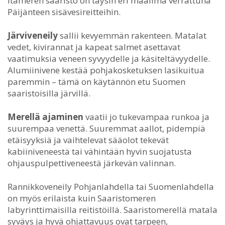
Itämeren saaristo on täysin eri maailma verrattuna
Päijänteen sisävesireitteihin.
Järviveneily
sallii kevyemmän rakenteen. Matalat
vedet, kivirannat ja kapeat salmet asettavat
vaatimuksia veneen syvyydelle ja käsiteltävyydelle.
Alumiinivene kestää pohjakosketuksen lasikuitua
paremmin – tämä on käytännön etu Suomen
saaristoisilla järvillä.
Merellä ajaminen
vaatii jo tukevampaa runkoa ja
suurempaa venettä. Suuremmat aallot, pidempiä
etäisyyksiä ja vaihtelevat sääolot tekevät
kabiiniveneestä tai vähintään hyvin suojatusta
ohjauspulpettiveneestä järkevän valinnan.
Rannikkoveneily Pohjanlahdella tai Suomenlahdella
on myös erilaista kuin Saaristomeren
labyrinttimaisilla reitistöillä. Saaristomerellä matala
syväys ja hyvä ohjattavuus ovat tarpeen,