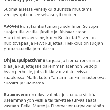
Suomalaisessa veneilykulttuurissa muutama
venetyyppi nousee selvästi yli muiden.
Avovene
on yksinkertainen ja edullinen. Se sopii
suojatuille vesille, järville ja lähisaaristoon.
Alumiininen avovene, kuten Buster tai Silver, on
huoltovapaa ja kevyt kuljettaa. Heikkous on suojan
puute sateella ja tuulessa.
Ohjauspulpettivene
tarjoaa jo hieman enemmän
tilaa ja kuljettajalle paremman asennon. Se sopii
hyvin perheille, jotka liikkuvat vaihtelevissa
sääoloissa. Mallit kuten Yamarin tai Finnmaster ovat
suosittuja Suomessa.
Kabiinivene
on oikea valinta, jos haluaa viettää
useamman yön vesillä tai tarvitsee turvaa säätä
vastaan. Bella, Marex ja Finnmaster tarjoavat tähän