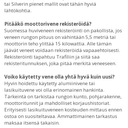
tai Silverin pienet mallit ovat tähän hyviä
lähtökohtia.
Pitääkö moottorivene rekisteröidä?
Suomessa huviveneen rekisteröinti on pakollista, jos
veneen rungon pituus on vähintään 5,5 metriä tai
moottorin teho ylittää 15 kilowattia. Alle tämän
jäävät veneet voidaan rekisteröidä vapaaehtoisesti.
Rekisteröinti tapahtuu Trafiliin ja siitä saa
rekisteritunnuksen, joka pitää merkitä veneeseen.
Voiko käytetty vene olla yhtä hyvä kuin uusi?
Hyvin hoidettu käytetty alumiinivene tai
lasikuituvene voi olla erinomainen hankinta.
Tärkeintä on tarkistaa rungon kunto, pohjarakenne,
moottoritunnit ja mahdolliset korjaushistoriat.
Erityisesti lasikuituveneen kosteuden mittaus ennen
ostoa on suositeltavaa. Ammattimainen tarkastus
maksaa itsensä takaisin.