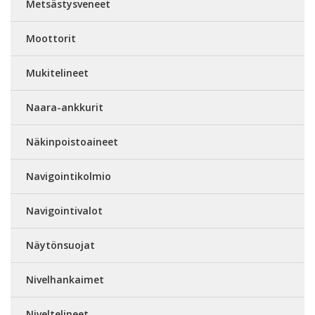
Metsästysveneet
Moottorit
Mukitelineet
Naara-ankkurit
Näkinpoistoaineet
Navigointikolmio
Navigointivalot
Näytönsuojat
Nivelhankaimet
Niveltelineet