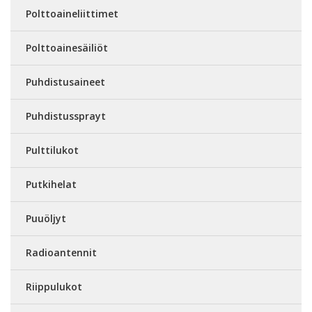
Polttoaineliittimet
Polttoainesäiliöt
Puhdistusaineet
Puhdistussprayt
Pulttilukot
Putkihelat
Puuöljyt
Radioantennit
Riippulukot