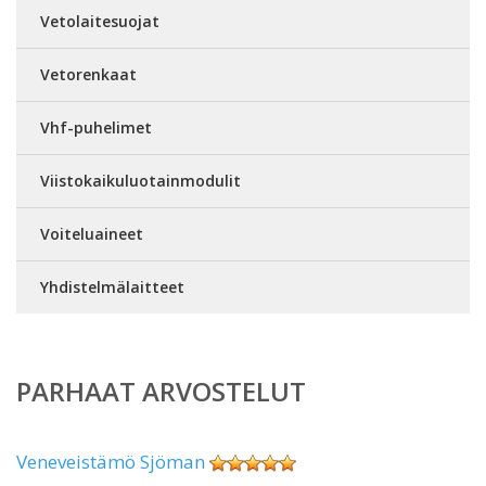
Vetolaitesuojat
Vetorenkaat
Vhf-puhelimet
Viistokaikuluotainmodulit
Voiteluaineet
Yhdistelmälaitteet
PARHAAT ARVOSTELUT
Veneveistämö Sjöman