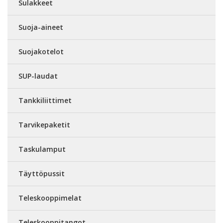
Sulakkeet
Suoja-aineet
Suojakotelot
SUP-laudat
Tankkiliittimet
Tarvikepaketit
Taskulamput
Täyttöpussit
Teleskooppimelat
Teleskooppitangot