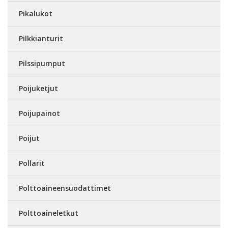
Pikalukot
Pilkkianturit
Pilssipumput
Poijuketjut
Poijupainot
Poijut
Pollarit
Polttoaineensuodattimet
Polttoaineletkut