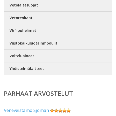
Vetolaitesuojat
Vetorenkaat
Vhf-puhelimet
Viistokaikuluotainmodulit
Voiteluaineet
Yhdistelmälaitteet
PARHAAT ARVOSTELUT
Veneveistämö Sjöman