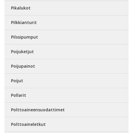
Pikalukot
Pilkkianturit
Pilssipumput
Poijuketjut
Poijupainot
Poijut
Pollarit
Polttoaineensuodattimet
Polttoaineletkut