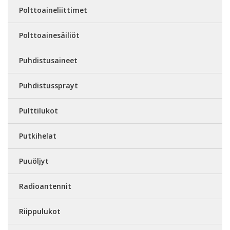
Polttoaineliittimet
Polttoainesäiliöt
Puhdistusaineet
Puhdistussprayt
Pulttilukot
Putkihelat
Puuöljyt
Radioantennit
Riippulukot