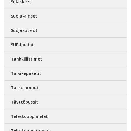
Sulakkeet
Suoja-aineet
Suojakotelot
SUP-laudat
Tankkiliittimet
Tarvikepaketit
Taskulamput
Täyttöpussit
Teleskooppimelat
Teleskooppitangot