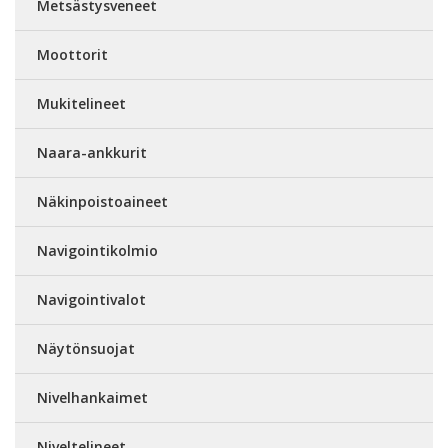
Metsästysveneet
Moottorit
Mukitelineet
Naara-ankkurit
Näkinpoistoaineet
Navigointikolmio
Navigointivalot
Näytönsuojat
Nivelhankaimet
Niveltelineet