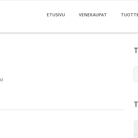
ETUSIVU
VENEKAUPAT
TUOTT
E
ki