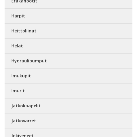
Eräkanootit
Harpit
Heittoliinat
Helat
Hydraulipumput
Imukupit
Imurit
Jatkokaapelit
Jatkovarret
Jokiveneet