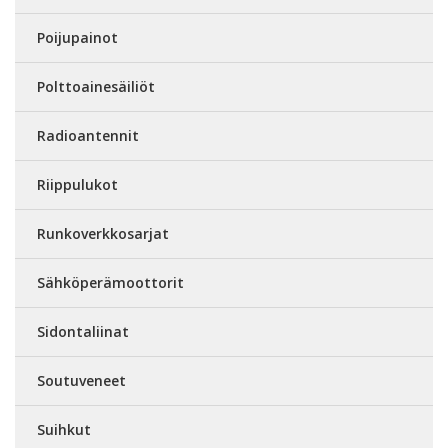
Poijupainot
Polttoainesäiliöt
Radioantennit
Riippulukot
Runkoverkkosarjat
Sähköperämoottorit
Sidontaliinat
Soutuveneet
Suihkut