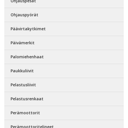
Ohjauspesät
Ohjauspyörät
Päävirtakytkimet
Päivämerkit
Palomiehenhaat
Paukkuliivit
Pelastusliivit
Pelastusrenkaat
Perämoottorit
Perämoottoritelineet