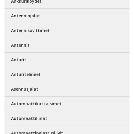
Ankkuriköydet
Antenninjalat
Antennisovittimet
Antennit
Anturit
Anturitelineet
Asennusjalat
Automaattikatkaisimet
Automaattiliinat
Automaattipelastusliivit