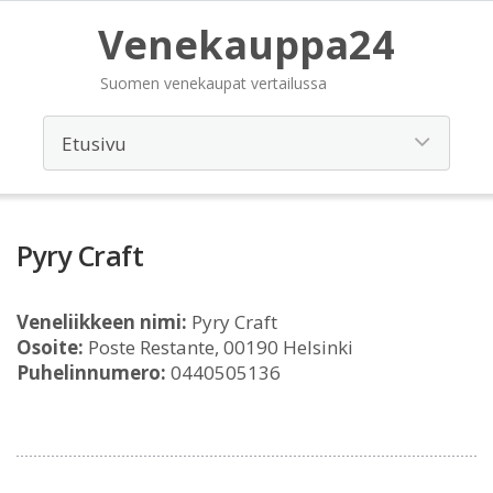
Venekauppa24
Suomen venekaupat vertailussa
Pyry Craft
Veneliikkeen nimi:
Pyry Craft
Osoite:
Poste Restante, 00190 Helsinki
Puhelinnumero:
0440505136