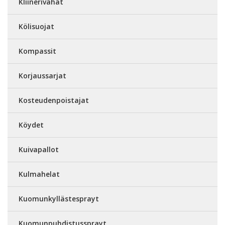
Kliinerivahat
Kölisuojat
Kompassit
Korjaussarjat
Kosteudenpoistajat
Köydet
Kuivapallot
Kulmahelat
Kuomunkyllästesprayt
Kuomunpuhdistussprayt