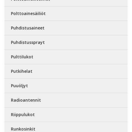
Polttoainesäiliöt
Puhdistusaineet
Puhdistussprayt
Pulttilukot
Putkihelat
Puuöljyt
Radioantennit
Riippulukot
Runkosinkit