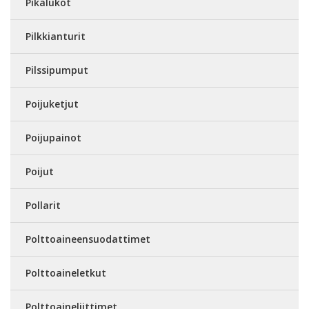
Pikalukot
Pilkkianturit
Pilssipumput
Poijuketjut
Poijupainot
Poijut
Pollarit
Polttoaineensuodattimet
Polttoaineletkut
Polttoaineliittimet