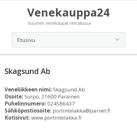
Venekauppa24
Suomen venekaupat vertailussa
Skagsund Ab
Veneliikkeen nimi:
Skagsund Ab
Osoite:
Sorpo, 21600 Parainen
Puhelinnumero:
024586437
Sähköpostiosoite:
portintelakka@parnet.fi
Kotisivut:
www.portintelakka.fi