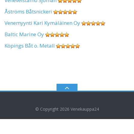
Veneveistämö Sjöman
Åströms Båtsnickeri
Venemyynti Kari Kymäläinen Oy
Baltic Marine Oy
Köpings Båt o. Metall
© Copyright 2026
Venekauppa24