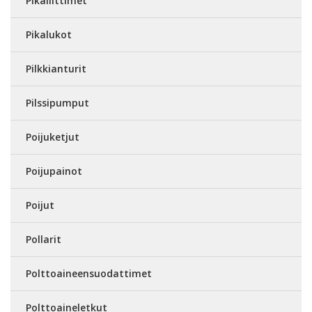
Pikaliittimet
Pikalukot
Pilkkianturit
Pilssipumput
Poijuketjut
Poijupainot
Poijut
Pollarit
Polttoaineensuodattimet
Polttoaineletkut