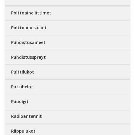
Polttoaineliittimet
Polttoainesäiliöt
Puhdistusaineet
Puhdistussprayt
Pulttilukot
Putkihelat
Puuöljyt
Radioantennit
Riippulukot