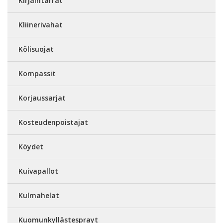
Kirjaintarrat
Kliinerivahat
Kölisuojat
Kompassit
Korjaussarjat
Kosteudenpoistajat
Köydet
Kuivapallot
Kulmahelat
Kuomunkyllästesprayt