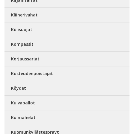
Kirjaintarrat
Kliinerivahat
Kölisuojat
Kompassit
Korjaussarjat
Kosteudenpoistajat
Köydet
Kuivapallot
Kulmahelat
Kuomunkyllästesprayt