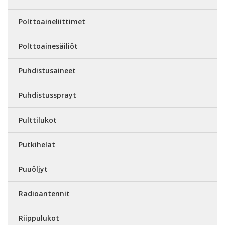
Polttoaineliittimet
Polttoainesäiliöt
Puhdistusaineet
Puhdistussprayt
Pulttilukot
Putkihelat
Puuöljyt
Radioantennit
Riippulukot