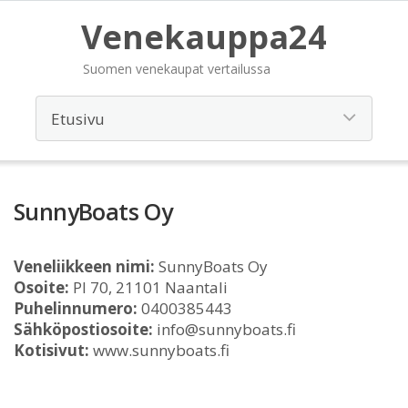
Venekauppa24
Suomen venekaupat vertailussa
SunnyBoats Oy
Veneliikkeen nimi:
SunnyBoats Oy
Osoite:
Pl 70, 21101 Naantali
Puhelinnumero:
0400385443
Sähköpostiosoite:
info@sunnyboats.fi
Kotisivut:
www.sunnyboats.fi