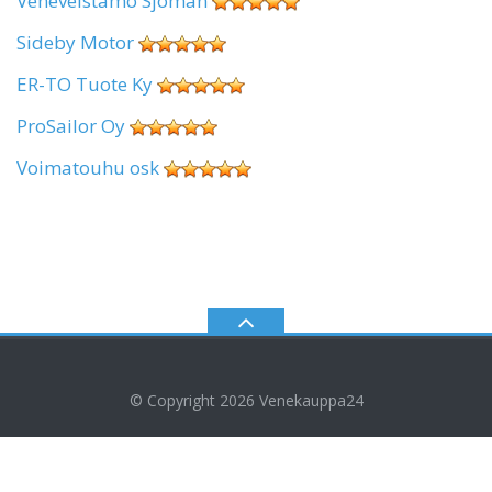
Veneveistämö Sjöman
Sideby Motor
ER-TO Tuote Ky
ProSailor Oy
Voimatouhu osk
© Copyright 2026
Venekauppa24