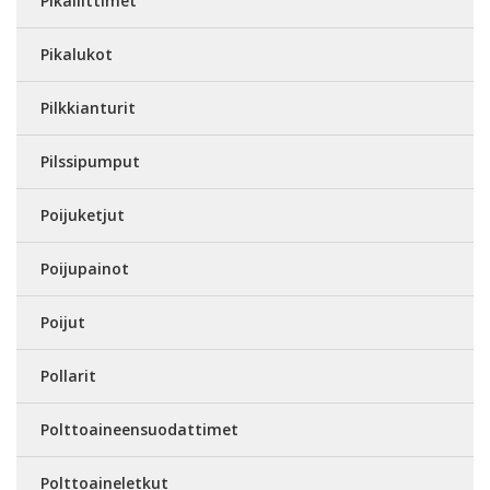
Pikaliittimet
Pikalukot
Pilkkianturit
Pilssipumput
Poijuketjut
Poijupainot
Poijut
Pollarit
Polttoaineensuodattimet
Polttoaineletkut