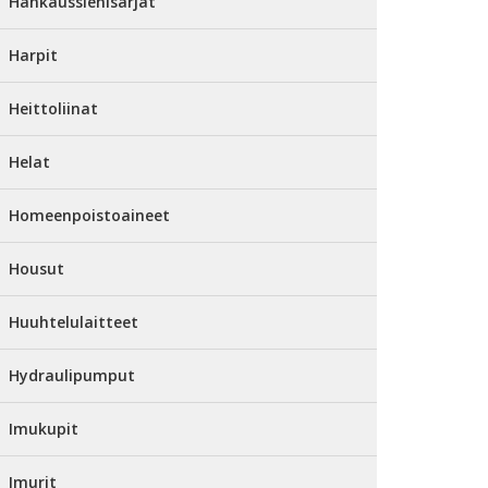
Hankaussienisarjat
Harpit
Heittoliinat
Helat
Homeenpoistoaineet
Housut
Huuhtelulaitteet
Hydraulipumput
Imukupit
Imurit