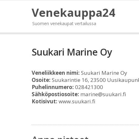
Venekauppa24
Suomen venekaupat vertailussa
Suukari Marine Oy
Veneliikkeen nimi:
Suukari Marine Oy
Osoite:
Suukarintie 16, 23500 Uusikaupun
Puhelinnumero:
028421300
Sähköpostiosoite:
marine@suukari.fi
Kotisivut:
www.suukari.fi