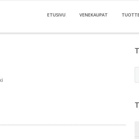
ETUSIVU
VENEKAUPAT
TUOTT
E
ki