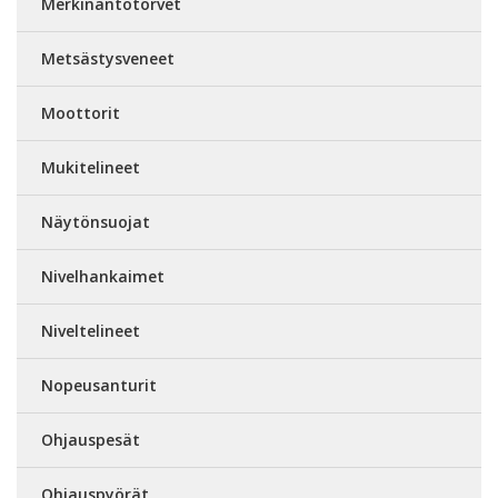
Merkinantotorvet
Metsästysveneet
Moottorit
Mukitelineet
Näytönsuojat
Nivelhankaimet
Niveltelineet
Nopeusanturit
Ohjauspesät
Ohjauspyörät