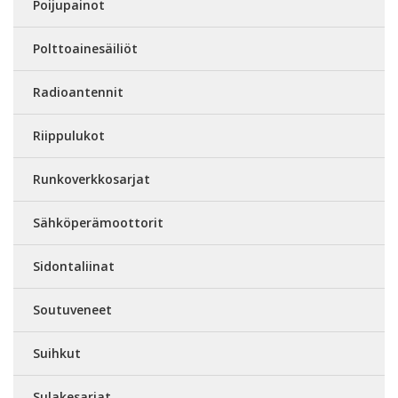
Poijupainot
Polttoainesäiliöt
Radioantennit
Riippulukot
Runkoverkkosarjat
Sähköperämoottorit
Sidontaliinat
Soutuveneet
Suihkut
Sulakesarjat