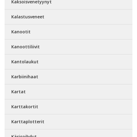
Kaksoisvenetyynyt
Kalastusveneet
Kanootit
Kanoottiliivit
Kantolaukut
Karbiinihaat
Kartat
Karttakortit
Karttaplotterit
Käsisoihdut