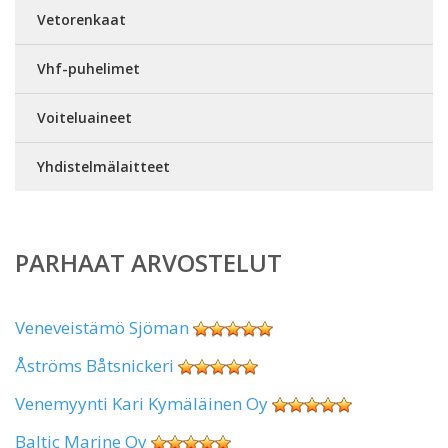
Vetorenkaat
Vhf-puhelimet
Voiteluaineet
Yhdistelmälaitteet
PARHAAT ARVOSTELUT
Veneveistämö Sjöman
Åströms Båtsnickeri
Venemyynti Kari Kymäläinen Oy
Baltic Marine Oy