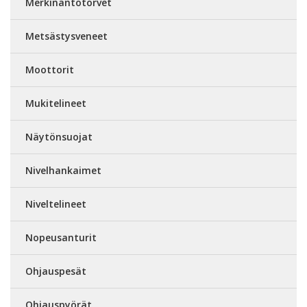
Merkinantotorvet
Metsästysveneet
Moottorit
Mukitelineet
Näytönsuojat
Nivelhankaimet
Niveltelineet
Nopeusanturit
Ohjauspesät
Ohjauspyörät