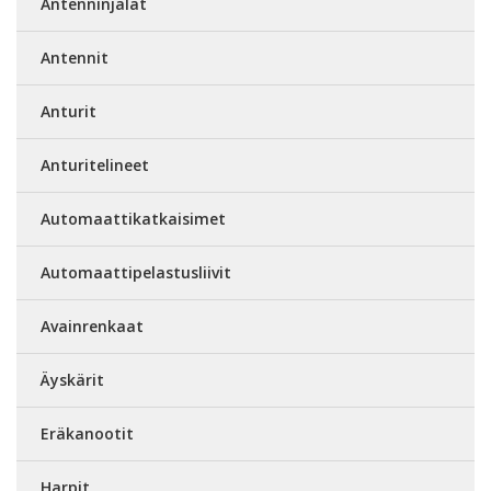
Antenninjalat
Antennit
Anturit
Anturitelineet
Automaattikatkaisimet
Automaattipelastusliivit
Avainrenkaat
Äyskärit
Eräkanootit
Harpit