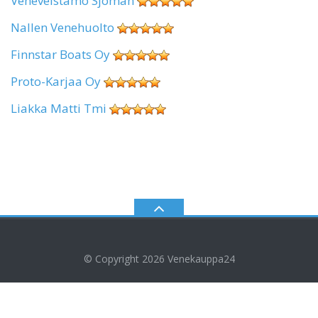
Veneveistämö Sjöman
Nallen Venehuolto
Finnstar Boats Oy
Proto-Karjaa Oy
Liakka Matti Tmi
© Copyright 2026
Venekauppa24