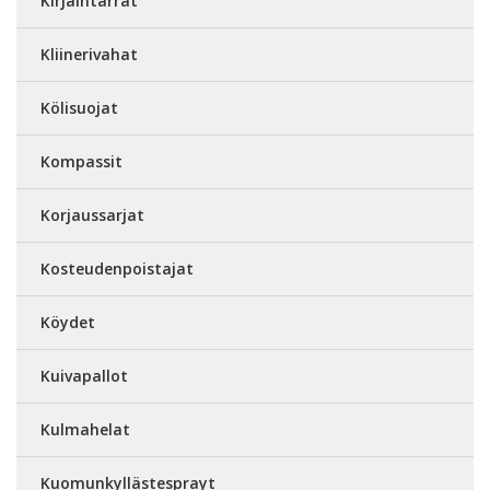
Kirjaintarrat
Kliinerivahat
Kölisuojat
Kompassit
Korjaussarjat
Kosteudenpoistajat
Köydet
Kuivapallot
Kulmahelat
Kuomunkyllästesprayt