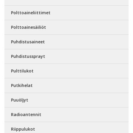
Polttoaineliittimet
Polttoainesäiliöt
Puhdistusaineet
Puhdistussprayt
Pulttilukot
Putkihelat
Puuöljyt
Radioantennit
Riippulukot