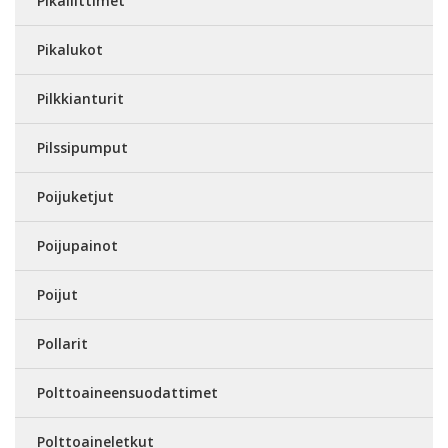
Pikaliittimet
Pikalukot
Pilkkianturit
Pilssipumput
Poijuketjut
Poijupainot
Poijut
Pollarit
Polttoaineensuodattimet
Polttoaineletkut