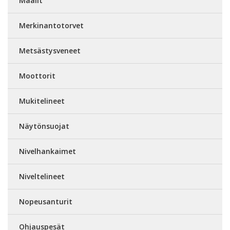
Maalit
Merkinantotorvet
Metsästysveneet
Moottorit
Mukitelineet
Näytönsuojat
Nivelhankaimet
Niveltelineet
Nopeusanturit
Ohjauspesät