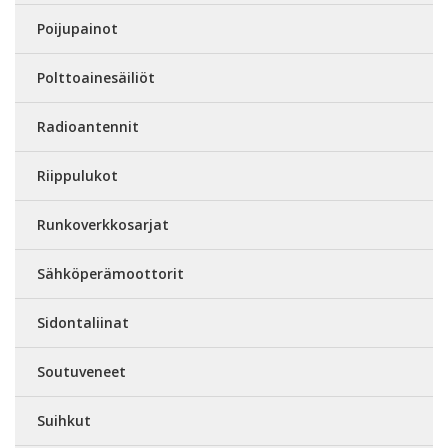
Poijupainot
Polttoainesäiliöt
Radioantennit
Riippulukot
Runkoverkkosarjat
Sähköperämoottorit
Sidontaliinat
Soutuveneet
Suihkut