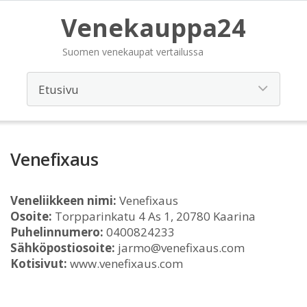
Venekauppa24
Suomen venekaupat vertailussa
Venefixaus
Veneliikkeen nimi:
Venefixaus
Osoite:
Torpparinkatu 4 As 1, 20780 Kaarina
Puhelinnumero:
0400824233
Sähköpostiosoite:
jarmo@venefixaus.com
Kotisivut:
www.venefixaus.com