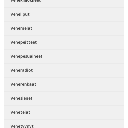
Venekiillokkeet
Veneliput
Venemelat
Venepeitteet
Venepesuaineet
Veneradiot
Venerenkaat
Venesienet
Venetelat
Venetyynyt