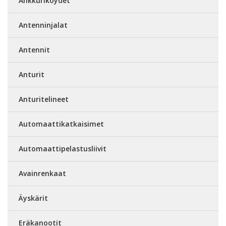
Ankkuriköydet
Antenninjalat
Antennit
Anturit
Anturitelineet
Automaattikatkaisimet
Automaattipelastusliivit
Avainrenkaat
Äyskärit
Eräkanootit