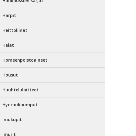
Hankaussienisarjat
Harpit
Heittoliinat
Helat
Homeenpoistoaineet
Housut
Huuhtelulaitteet
Hydraulipumput
Imukupit
Imurit