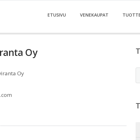
ETUSIVU
VENEKAUPAT
TUOTT
iranta Oy
E
viranta Oy
i.com