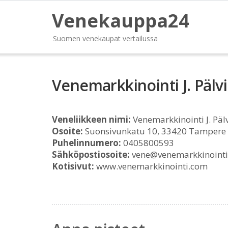
Venekauppa24
Suomen venekaupat vertailussa
Venemarkkinointi J. Pälv
Veneliikkeen nimi:
Venemarkkinointi J. Päl
Osoite:
Suonsivunkatu 10, 33420 Tampere
Puhelinnumero:
0405800593
Sähköpostiosoite:
vene@venemarkkinoint
Kotisivut:
www.venemarkkinointi.com