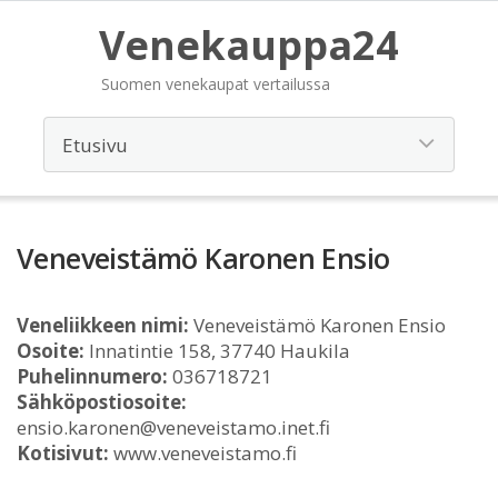
Venekauppa24
Suomen venekaupat vertailussa
Veneveistämö Karonen Ensio
Veneliikkeen nimi:
Veneveistämö Karonen Ensio
Osoite:
Innatintie 158, 37740 Haukila
Puhelinnumero:
036718721
Sähköpostiosoite:
ensio.karonen@veneveistamo.inet.fi
Kotisivut:
www.veneveistamo.fi