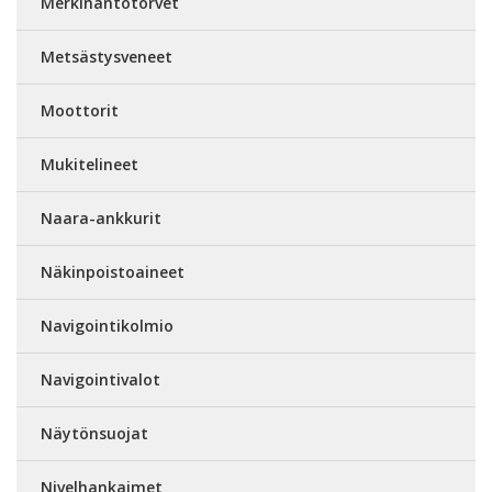
Merkinantotorvet
Metsästysveneet
Moottorit
Mukitelineet
Naara-ankkurit
Näkinpoistoaineet
Navigointikolmio
Navigointivalot
Näytönsuojat
Nivelhankaimet