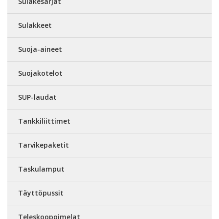
Sulakesarjat
Sulakkeet
Suoja-aineet
Suojakotelot
SUP-laudat
Tankkiliittimet
Tarvikepaketit
Taskulamput
Täyttöpussit
Teleskooppimelat