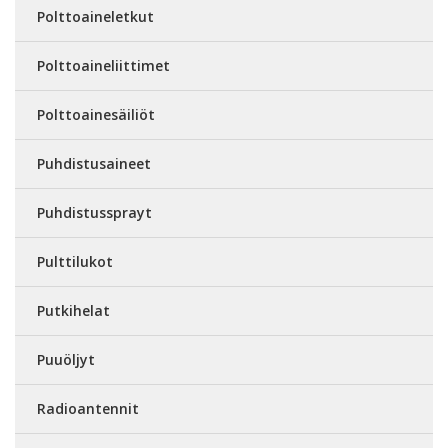
Polttoaineletkut
Polttoaineliittimet
Polttoainesäiliöt
Puhdistusaineet
Puhdistussprayt
Pulttilukot
Putkihelat
Puuöljyt
Radioantennit