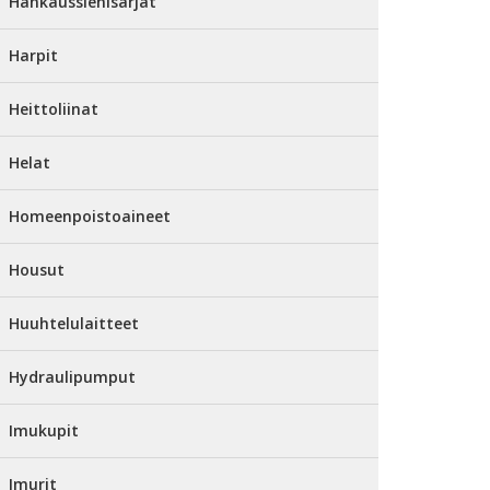
Hankaussienisarjat
Harpit
Heittoliinat
Helat
Homeenpoistoaineet
Housut
Huuhtelulaitteet
Hydraulipumput
Imukupit
Imurit