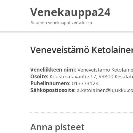
Venekauppa24
Suomen venekaupat vertailussa
Veneveistämö Ketolaine
Veneliikkeen nimi:
Veneveistämö Ketolaine
Osoite:
Kousunalavantie 17, 59800 Kesälah
Puhelinnumero:
013373124
Sähköpostiosoite:
a.ketolainen@luukku.c
Anna pisteet