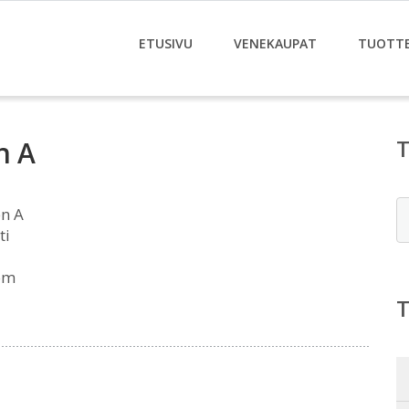
ETUSIVU
VENEKAUPAT
TUOTT
n A
E
n A
ti
om