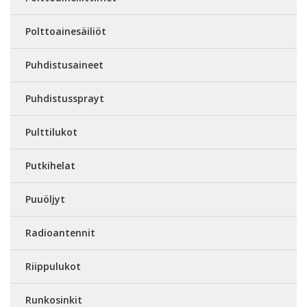
Polttoainesäiliöt
Puhdistusaineet
Puhdistussprayt
Pulttilukot
Putkihelat
Puuöljyt
Radioantennit
Riippulukot
Runkosinkit