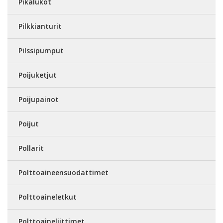
Pikalukot
Pilkkianturit
Pilssipumput
Poijuketjut
Poijupainot
Poijut
Pollarit
Polttoaineensuodattimet
Polttoaineletkut
Polttoaineliittimet