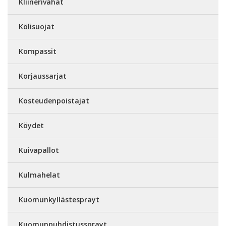
Kliinerivahat
Kölisuojat
Kompassit
Korjaussarjat
Kosteudenpoistajat
Köydet
Kuivapallot
Kulmahelat
Kuomunkyllästesprayt
Kuomunpuhdistussprayt