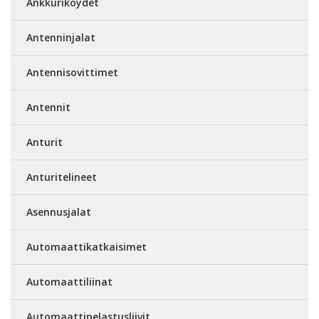
Ankkuriköydet
Antenninjalat
Antennisovittimet
Antennit
Anturit
Anturitelineet
Asennusjalat
Automaattikatkaisimet
Automaattiliinat
Automaattipelastusliivit