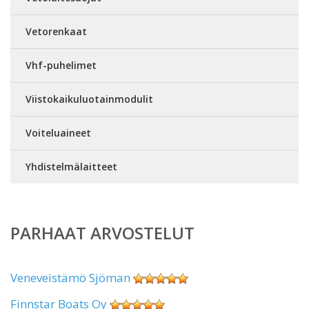
Vetorenkaat
Vhf-puhelimet
Viistokaikuluotainmodulit
Voiteluaineet
Yhdistelmälaitteet
PARHAAT ARVOSTELUT
Veneveistämö Sjöman
Finnstar Boats Oy