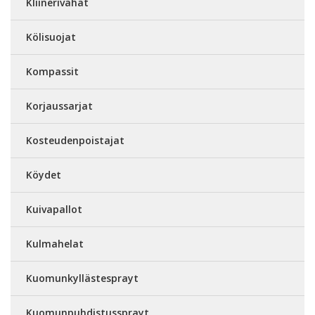
Kliinerivahat
Kölisuojat
Kompassit
Korjaussarjat
Kosteudenpoistajat
Köydet
Kuivapallot
Kulmahelat
Kuomunkyllästesprayt
Kuomunpuhdistussprayt