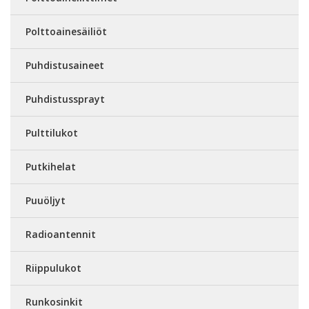
Polttoainesäiliöt
Puhdistusaineet
Puhdistussprayt
Pulttilukot
Putkihelat
Puuöljyt
Radioantennit
Riippulukot
Runkosinkit