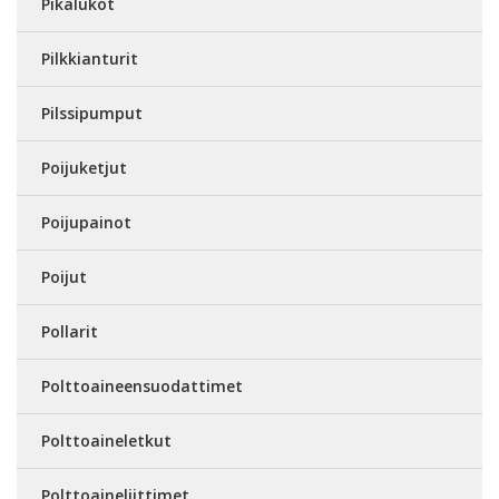
Pikalukot
Pilkkianturit
Pilssipumput
Poijuketjut
Poijupainot
Poijut
Pollarit
Polttoaineensuodattimet
Polttoaineletkut
Polttoaineliittimet