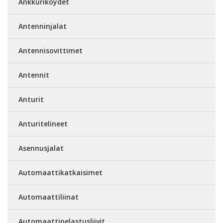
Ankkuriköydet
Antenninjalat
Antennisovittimet
Antennit
Anturit
Anturitelineet
Asennusjalat
Automaattikatkaisimet
Automaattiliinat
Automaattipelastusliivit