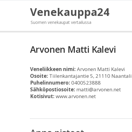
Venekauppa24
Suomen venekaupat vertailussa
Arvonen Matti Kalevi
Veneliikkeen nimi:
Arvonen Matti Kalevi
Osoite:
Tiilenkantajantie 5, 21110 Naantali
Puhelinnumero:
0400523888
Sähköpostiosoite:
matti@arvonen.net
Kotisivut:
www.arvonen.net