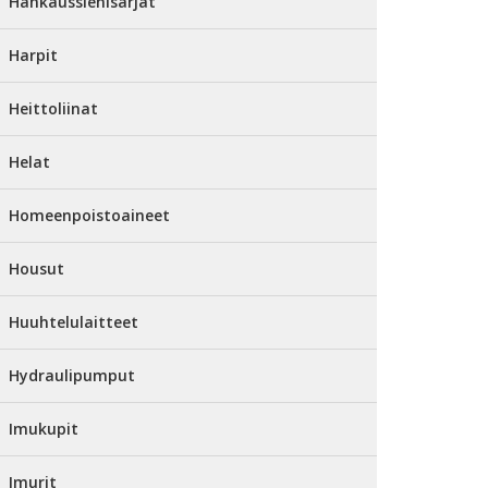
Hankaussienisarjat
Harpit
Heittoliinat
Helat
Homeenpoistoaineet
Housut
Huuhtelulaitteet
Hydraulipumput
Imukupit
Imurit